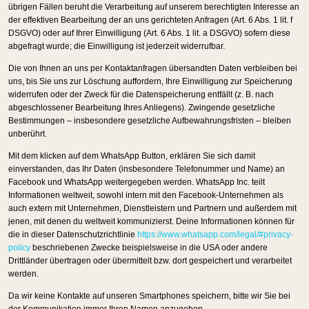
übrigen Fällen beruht die Verarbeitung auf unserem berechtigten Interesse an
der effektiven Bearbeitung der an uns gerichteten Anfragen (Art. 6 Abs. 1 lit. f
DSGVO) oder auf Ihrer Einwilligung (Art. 6 Abs. 1 lit. a DSGVO) sofern diese
abgefragt wurde; die Einwilligung ist jederzeit widerrufbar.
Die von Ihnen an uns per Kontaktanfragen übersandten Daten verbleiben bei
uns, bis Sie uns zur Löschung auffordern, Ihre Einwilligung zur Speicherung
widerrufen oder der Zweck für die Datenspeicherung entfällt (z. B. nach
abgeschlossener Bearbeitung Ihres Anliegens). Zwingende gesetzliche
Bestimmungen – insbesondere gesetzliche Aufbewahrungsfristen – bleiben
unberührt.
Mit dem klicken auf dem WhatsApp Button, erklären Sie sich damit
einverstanden, das Ihr Daten (insbesondere Telefonummer und Name) an
Facebook und WhatsApp weitergegeben werden. WhatsApp Inc. teilt
Informationen weltweit, sowohl intern mit den Facebook-Unternehmen als
auch extern mit Unternehmen, Dienstleistern und Partnern und außerdem mit
jenen, mit denen du weltweit kommunizierst. Deine Informationen können für
die in dieser Datenschutzrichtlinie
https://www.whatsapp.com/legal/#privacy-
policy
beschriebenen Zwecke beispielsweise in die USA oder andere
Drittländer übertragen oder übermittelt bzw. dort gespeichert und verarbeitet
werden.
Da wir keine Kontakte auf unseren Smartphones speichern, bitte wir Sie bei