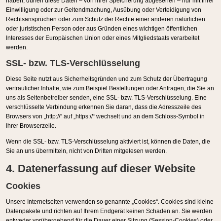
haben, dürfen diese Daten – von ihrer Speicherung abgesehen – nur mit Ihrer
Einwilligung oder zur Geltendmachung, Ausübung oder Verteidigung von
Rechtsansprüchen oder zum Schutz der Rechte einer anderen natürlichen
oder juristischen Person oder aus Gründen eines wichtigen öffentlichen
Interesses der Europäischen Union oder eines Mitgliedstaats verarbeitet
werden.
SSL- bzw. TLS-Verschlüsselung
Diese Seite nutzt aus Sicherheitsgründen und zum Schutz der Übertragung
vertraulicher Inhalte, wie zum Beispiel Bestellungen oder Anfragen, die Sie an
uns als Seitenbetreiber senden, eine SSL- bzw. TLS-Verschlüsselung. Eine
verschlüsselte Verbindung erkennen Sie daran, dass die Adresszeile des
Browsers von „http://“ auf „https://“ wechselt und an dem Schloss-Symbol in
Ihrer Browserzeile.
Wenn die SSL- bzw. TLS-Verschlüsselung aktiviert ist, können die Daten, die
Sie an uns übermitteln, nicht von Dritten mitgelesen werden.
4. Datenerfassung auf dieser Website
Cookies
Unsere Internetseiten verwenden so genannte „Cookies“. Cookies sind kleine
Datenpakete und richten auf Ihrem Endgerät keinen Schaden an. Sie werden
entweder vorübergehend für die Dauer einer Sitzung (Session-Cookies) oder