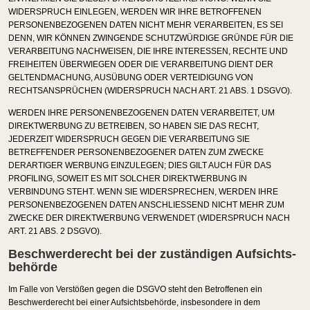
WIDERSPRUCH EINLEGEN, WERDEN WIR IHRE BETROFFENEN
PERSONENBEZOGENEN DATEN NICHT MEHR VERARBEITEN, ES SEI
DENN, WIR KÖNNEN ZWINGENDE SCHUTZWÜRDIGE GRÜNDE FÜR DIE
VERARBEITUNG NACHWEISEN, DIE IHRE INTERESSEN, RECHTE UND
FREIHEITEN ÜBERWIEGEN ODER DIE VERARBEITUNG DIENT DER
GELTENDMACHUNG, AUSÜBUNG ODER VERTEIDIGUNG VON
RECHTSANSPRÜCHEN (WIDERSPRUCH NACH ART. 21 ABS. 1 DSGVO).
WERDEN IHRE PERSONENBEZOGENEN DATEN VERARBEITET, UM
DIREKTWERBUNG ZU BETREIBEN, SO HABEN SIE DAS RECHT,
JEDERZEIT WIDERSPRUCH GEGEN DIE VERARBEITUNG SIE
BETREFFENDER PERSONENBEZOGENER DATEN ZUM ZWECKE
DERARTIGER WERBUNG EINZULEGEN; DIES GILT AUCH FÜR DAS
PROFILING, SOWEIT ES MIT SOLCHER DIREKTWERBUNG IN
VERBINDUNG STEHT. WENN SIE WIDERSPRECHEN, WERDEN IHRE
PERSONENBEZOGENEN DATEN ANSCHLIESSEND NICHT MEHR ZUM
ZWECKE DER DIREKTWERBUNG VERWENDET (WIDERSPRUCH NACH
ART. 21 ABS. 2 DSGVO).
Beschwerde­recht bei der zuständigen Aufsichts­
behörde
Im Falle von Verstößen gegen die DSGVO steht den Betroffenen ein
Beschwerderecht bei einer Aufsichtsbehörde, insbesondere in dem