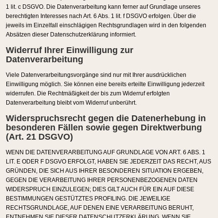
1 lit. c DSGVO. Die Datenverarbeitung kann ferner auf Grundlage unseres
berechtigten Interesses nach Art. 6 Abs. 1 lit. f DSGVO erfolgen. Über die
jeweils im Einzelfall einschlägigen Rechtsgrundlagen wird in den folgenden
Absätzen dieser Datenschutzerklärung informiert.
Widerruf Ihrer Einwilligung zur
Datenverarbeitung
Viele Datenverarbeitungsvorgänge sind nur mit Ihrer ausdrücklichen
Einwilligung möglich. Sie können eine bereits erteilte Einwilligung jederzeit
widerrufen. Die Rechtmäßigkeit der bis zum Widerruf erfolgten
Datenverarbeitung bleibt vom Widerruf unberührt.
Widerspruchsrecht gegen die Datenerhebung in
besonderen Fällen sowie gegen Direktwerbung
(Art. 21 DSGVO)
WENN DIE DATENVERARBEITUNG AUF GRUNDLAGE VON ART. 6 ABS. 1
LIT. E ODER F DSGVO ERFOLGT, HABEN SIE JEDERZEIT DAS RECHT, AUS
GRÜNDEN, DIE SICH AUS IHRER BESONDEREN SITUATION ERGEBEN,
GEGEN DIE VERARBEITUNG IHRER PERSONENBEZOGENEN DATEN
WIDERSPRUCH EINZULEGEN; DIES GILT AUCH FÜR EIN AUF DIESE
BESTIMMUNGEN GESTÜTZTES PROFILING. DIE JEWEILIGE
RECHTSGRUNDLAGE, AUF DENEN EINE VERARBEITUNG BERUHT,
ENTNEHMEN SIE DIESER DATENSCHUTZERKLÄRUNG. WENN SIE